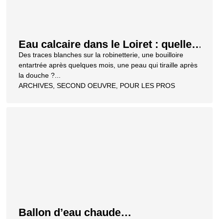
Eau calcaire dans le Loiret : quelles
solutions pour votre maison ou
Des traces blanches sur la robinetterie, une bouilloire
votre entreprise
entartrée après quelques mois, une peau qui tiraille après
la douche ?...
ARCHIVES
,
SECOND OEUVRE
,
POUR LES PROS
Ballon d’eau chaude