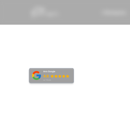
L’Entreprise
Contactez-nou
Chez Artisans & Plus, nous misons sur la transparence 
proximité. Alors, nous avons à cœur de répondre à vos
demandes le plus rapidement possible.