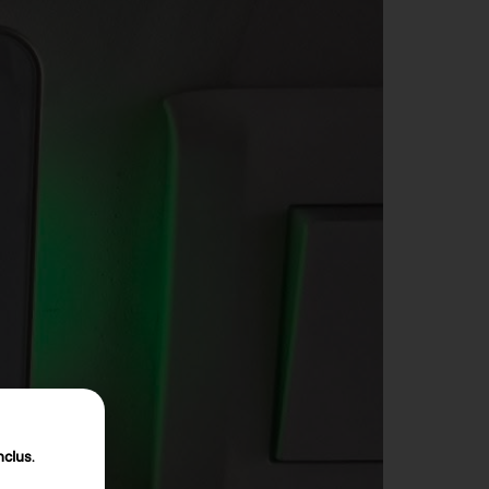
nclus
.