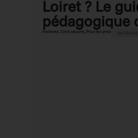
Loiret ? Le gu
pédagogique 
Archives
,
Gros oeuvre
,
Pour les pros
06/30/202