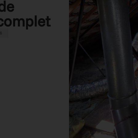
ide
complet
6