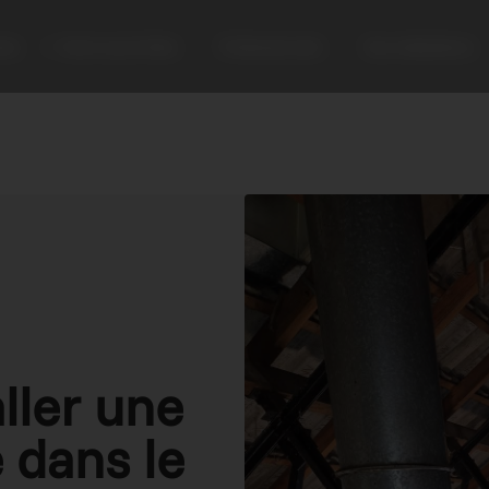
ise
Notre savoir-faire
Professionnels
Nos réalisations
ller une
e dans le